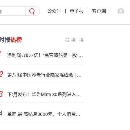
公众号
电子报
客户端
时报
热榜
换一换
净利润<超>7亿！“民营造船第一股”交出靓丽答卷
第八!届中国养老行业陆家嘴峰会 | 平行论坛之《国资国企推动银发产业高质量发展论坛》
下:月发布！华为Mate 80系列进入最后准备阶段：非凡大师版万元起售
单笔,最:高贴息3000元，个人消费贷财政贴息政策最新解读