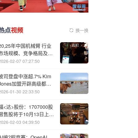
热点
视频
换一换
20,25年中国机械臂 行业
市场规模、竞争格局及趋
势研判：应用场景多元
2026-02-07 07:27:50
化，医疗等新兴领域成为
发展重点[图]
波司登盘中涨超.7% Kim
Jones加盟开辟高级都市
线
2026-01-30 22:33:50
福<达>股份：1707000股
限售股将于10月13日上市
流通
2026-02-03 04:39:50
AI编?程竞赛：OpenAI