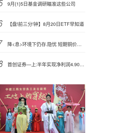
9月{1}5日基金调研瞄准这些公司
【盘!前三分!钟】8月20日ETF早知道
降<息>环境下仍存.隐忧 短期铜价保持高位震荡格局
首创证券—上:半年实现净利润4.90亿元 投资类业务收入同比增长56.07%