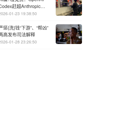
Codex赶超Anthropic
Claude？
2026-01-23 19:38:50
严惩{洗}钱“下游”、“帮凶”
两高发布司法解释
2026-01-28 23:26:50